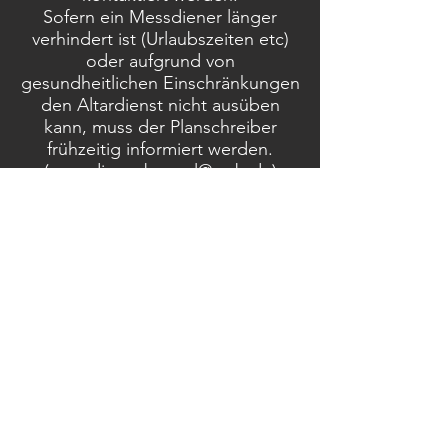
Sofern ein Messdiener länger
verhindert ist (Urlaubszeiten etc)
oder aufgrund von
gesundheitlichen Einschränkungen
den Altardienst nicht ausüben
kann, muss der Planschreiber
frühzeitig informiert werden.
(
messdiener.boesel@web.de
)
Messplan
Der Messplan wird immer für einen
Monat im Voraus von unserem
Planschreiber erstellt. Dieser wird
über den Email-Verteiler verschickt
und im Pfarrbrief sowie auf
Facebook veröffentlicht. Falls Sie
noch nicht Teil des Email-Verteilers
sind und es gerne werden